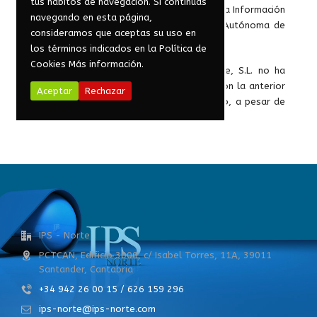
tus hábitos de navegación. Si continúas
de I+D en el sector de las Tecnologías de la Información
navegando en esta página,
y Comunicaciones (TIC) de la Comunidad Autónoma de
consideramos que aceptas su uso en
Cantabria.
los términos indicados en la Política de
Cookies
Más información.
Ingeniería, Productividad y Sistemas Norte, S.L. no ha
recibido ninguna otra ayuda concurrente con la anterior
Aceptar
Rechazar
para la ejecución del mencionado proyecto, a pesar de
su posible compatibilidad.
IPS - Norte
PCTCAN, Edificio 3000, c/ Isabel Torres, 11A, 39011
Santander, Cantabria
+34 942 26 00 15 / 626 159 296
ips-norte@ips-norte.com