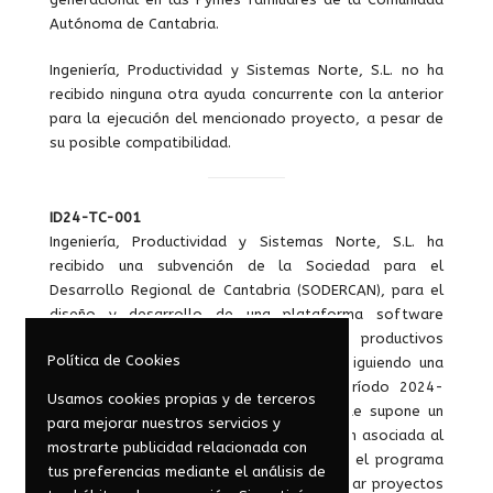
Autónoma de Cantabria.
Ingeniería, Productividad y Sistemas Norte, S.L. no ha
recibido ninguna otra ayuda concurrente con la anterior
para la ejecución del mencionado proyecto, a pesar de
su posible compatibilidad.
ID24-TC-001
Ingeniería, Productividad y Sistemas Norte, S.L. ha
recibido una subvención de la Sociedad para el
Desarrollo Regional de Cantabria (SODERCAN), para el
diseño y desarrollo de una plataforma software
orientada a la optimización de entornos productivos
Política de Cookies
bajo el paradigma de la Industria 4.0 y siguiendo una
estrategia Smart Factory, durante el período 2024-
Usamos cookies propias y de terceros
2025, por importe de 52.296,66 €, lo que supone un
para mejorar nuestros servicios y
35% sobre el total elegible de la inversión asociada al
mostrarte publicidad relacionada con
proyecto. Esta subvención se enmarca en el programa
tus preferencias mediante el análisis de
de ayudas de SODERCAN dedicado a apoyar proyectos