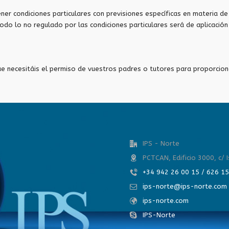
ner condiciones particulares con previsiones específicas en materia d
todo lo no regulado por las condiciones particulares será de aplicació
e necesitáis el permiso de vuestros padres o tutores para proporcion
IPS - Norte
PCTCAN, Edificio 3000, c/ 
+34 942 26 00 15 / 626 1
ips-norte@ips-norte.com
ips-norte.com
IPS-Norte