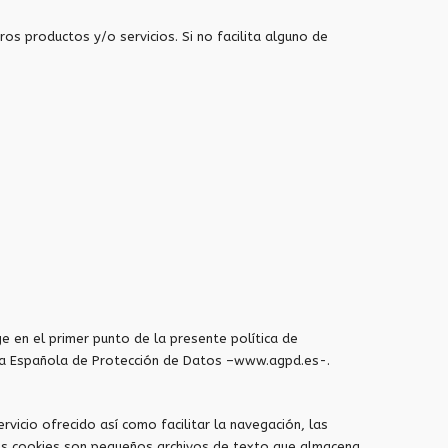
os productos y/o servicios. Si no facilita alguno de
e en el primer punto de la presente política de
ncia Española de Protección de Datos –www.agpd.es-.
vicio ofrecido así como facilitar la navegación, las
Las cookies son pequeños archivos de texto que almacena