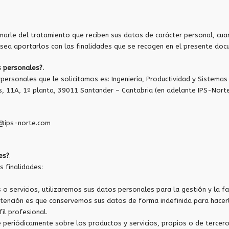
rmarle del tratamiento que reciben sus datos de carácter personal, cuan
esea aportarlos con las finalidades que se recogen en el presente doc
s personales?.
rsonales que le solicitamos es: Ingeniería, Productividad y Sistemas No
es, 11A, 1ª planta, 39011 Santander – Cantabria (en adelante IPS-Norte
te@ips-norte.com
es?
.
s finalidades:
o servicios, utilizaremos sus datos personales para la gestión y la f
intención es que conservemos sus datos de forma indefinida para hacerl
il profesional.
periódicamente sobre los productos y servicios, propios o de tercero