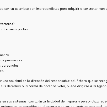
con un asterisco son imprescindibles para adquirir o contratar nuestr
 terceros?
.
 a terceras partes.
omento.
atos personales.
s personales.
es.
 una solicitud en la dirección del responsable del fichero que se recog
 sus derechos o la forma de hacerlos valer, puede dirigirse a la Age
n sus sistemas, con la única finalidad de mejorar y personalizar el ser
n ordenador, no permitiendo el acceso a datos de carácter personal. 