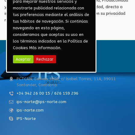
conociendo esta circunstancia y exime a Ingeniería, Productividad
para mejorar nuestros servicios y
y Sistemas Norte, S.L., de cualquier responsabilidad, directa o
mostrarte publicidad relacionada con
indirecta por los daños, perjuicios o injerencias en su privacidad
tus preferencias mediante el análisis de
realizadas por terceras compañías.
tus hábitos de navegación. Si continúas
navegando en esta página,
consideramos que aceptas su uso en
los términos indicados en la Política de
Cookies
Más información.
Aceptar
Rechazar
IPS - Norte
PCTCAN, Edificio 3000, c/ Isabel Torres, 11A, 39011
Santander, Cantabria
+34 942 26 00 15 / 626 159 296
ips-norte@ips-norte.com
ips-norte.com
IPS-Norte