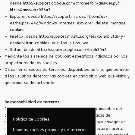
desde
http://support.google.com/chrome/bin/answer.py?
hl=es&answer=95647
Explorer, desde
https://support.microsoft.com/es-
es/help/17442/windows-internet-explorer-delete-manage-
cookies
Firefox, desde
http://support.mozilla.org/es/kb/habilitar-y-
deshabilitar-cookies-que-los-sitios-we
Safari, desde
http://support.apple.com/kb/ph5042
Mediante los sistemas de opt-out específicos indicados por los
propietarios de las cookies.
Otras herramientas de terceros, disponibles on line, que permiten
a los usuarios detectar las cookies en cada sitio web que visita y
gestionar su desactivación
Responsabilidad de terceros.
Tenga presente que no nos podemos hacer responsables del
contenido, veracidad y cumplimiento de las políticas de
Política de Cookies
privacidad de terceros. En consecuencia, si opta por navegar en
nuestra web permitiendo cookies de terceros, declara hacerlo
Usamos cookies propias y de terceros