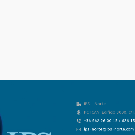
IPS - Norte
PCTCAN, Edificio 3000, c/ 
+34 942 26 00 15 / 626 1
ips-norte@ips-norte.com