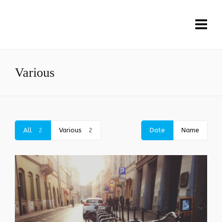
Various
All
2
Various
2
Date
Name