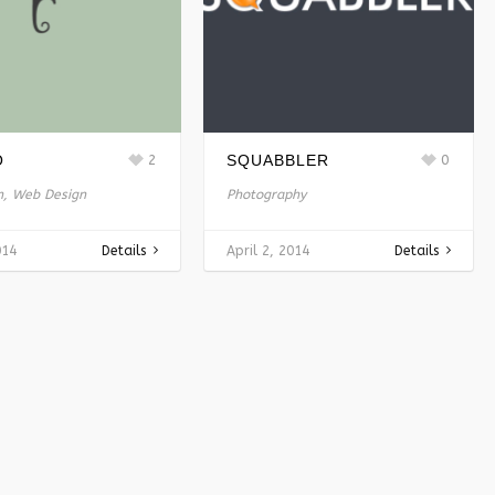
O
2
SQUABBLER
0
on, Web Design
Photography
014
Details
April 2, 2014
Details