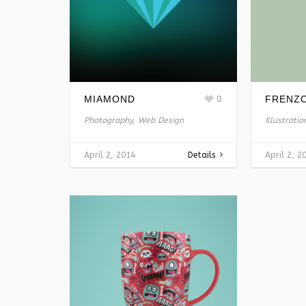
MIAMOND
0
FRENZ
Photography, Web Design
Illustrati
April 2, 2014
Details
April 2, 2