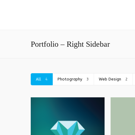
Portfolio – Right Sidebar
All
4
Photography
3
Web Design
2