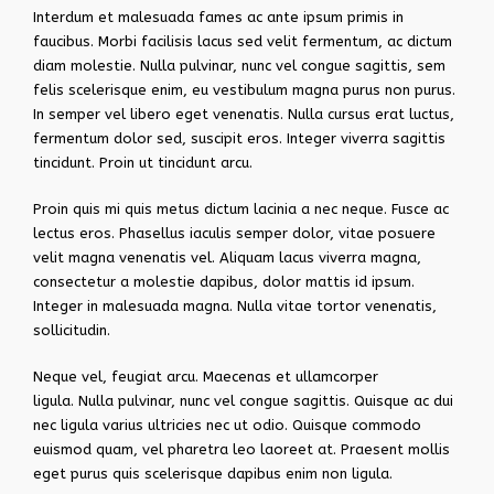
Interdum et malesuada fames ac ante ipsum primis in
faucibus. Morbi facilisis lacus sed velit fermentum, ac dictum
diam molestie. Nulla pulvinar, nunc vel congue sagittis, sem
felis scelerisque enim, eu vestibulum magna purus non purus.
In semper vel libero eget venenatis. Nulla cursus erat luctus,
fermentum dolor sed, suscipit eros. Integer viverra sagittis
tincidunt. Proin ut tincidunt arcu.
Proin quis mi quis metus dictum lacinia a nec neque. Fusce ac
lectus eros. Phasellus iaculis semper dolor, vitae posuere
velit magna venenatis vel. Aliquam lacus viverra magna,
consectetur a molestie dapibus, dolor mattis id ipsum.
Integer in malesuada magna. Nulla vitae tortor venenatis,
sollicitudin.
Neque vel, feugiat arcu. Maecenas et ullamcorper
ligula. Nulla pulvinar, nunc vel congue sagittis. Quisque ac dui
nec ligula varius ultricies nec ut odio. Quisque commodo
euismod quam, vel pharetra leo laoreet at. Praesent mollis
eget purus quis scelerisque dapibus enim non ligula.