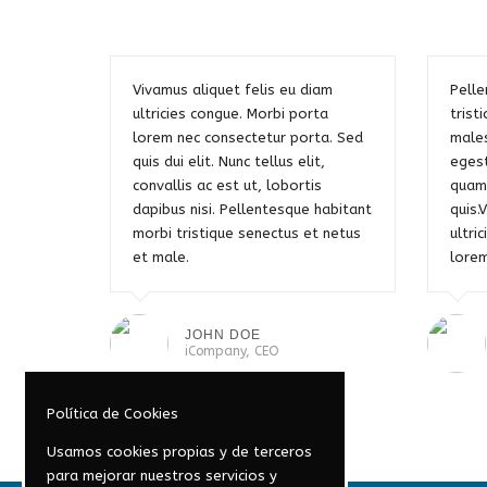
Vivamus aliquet felis eu diam
Pelle
ultricies congue. Morbi porta
trist
lorem nec consectetur porta. Sed
males
quis dui elit. Nunc tellus elit,
egest
convallis ac est ut, lobortis
quam,
dapibus nisi. Pellentesque habitant
quis.
morbi tristique senectus et netus
ultri
et male.
lorem
JOHN DOE
iCompany, CEO
Política de Cookies
Usamos cookies propias y de terceros
para mejorar nuestros servicios y