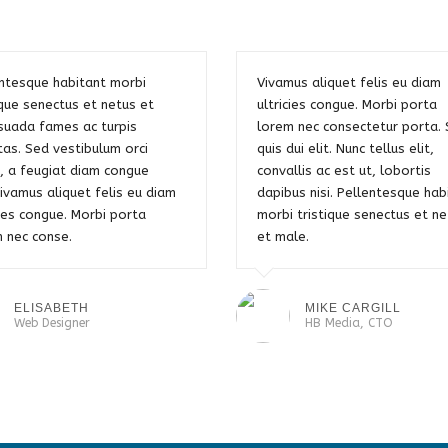
ntesque habitant morbi
Vivamus aliquet felis eu diam
ique senectus et netus et
ultricies congue. Morbi porta
uada fames ac turpis
lorem nec consectetur porta.
as. Sed vestibulum orci
quis dui elit. Nunc tellus elit,
 a feugiat diam congue
convallis ac est ut, lobortis
Vivamus aliquet felis eu diam
dapibus nisi. Pellentesque hab
cies congue. Morbi porta
morbi tristique senectus et ne
 nec conse.
et male.
ELISABETH
MIKE CARGILL
Web Designer
HB Media, CTO