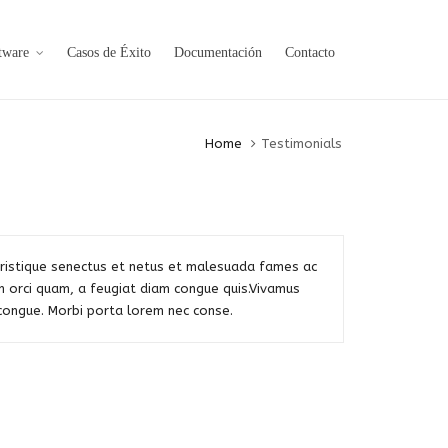
tware
Casos de Éxito
Documentación
Contacto
Home
Testimonials
tristique senectus et netus et malesuada fames ac
m orci quam, a feugiat diam congue quis.Vivamus
s congue. Morbi porta lorem nec conse.