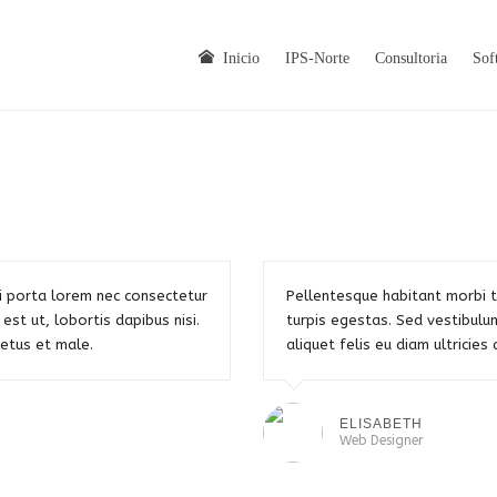
Inicio
IPS-Norte
Consultoria
Sof
bi porta lorem nec consectetur
Pellentesque habitant morbi 
 est ut, lobortis dapibus nisi.
turpis egestas. Sed vestibulu
netus et male.
aliquet felis eu diam ultricie
ELISABETH
Web Designer